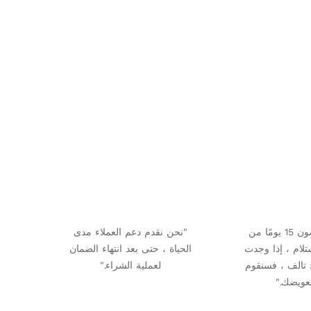
"في غضون 15 يومًا من
"نحن نقدم دعم العملاء مدى
ستلام ، إذا وجدت
الحياة ، حتى بعد انتهاء الضمان
ج تالف ، فسنقوم
لعملية الشراء."
عويضك."