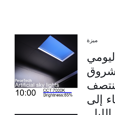
ميزة
اليومي
شروق
نتصف
اء إلى
لليل.