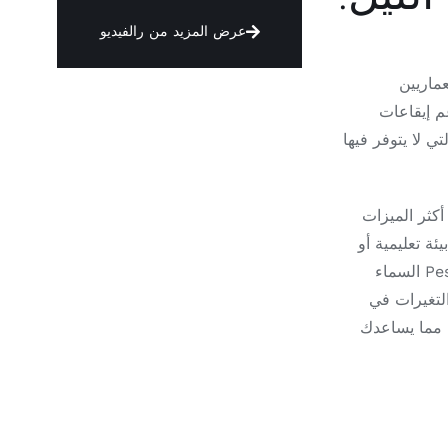
عرض المزيد من رالفيديو
المعماريين
م إيقاعات
ي لا يتوفر فيها
كثر الميزات
يئة تعليمية أو
رعاية صحية. لا تحاكي نافذة Pesetech's Skylight السماء
التغيرات في
 مما يساعدك