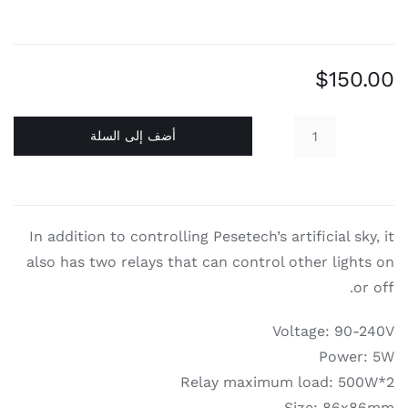
أضف إلى السلة
In addition to controlling Peset
also has two relays that can c
Relay m