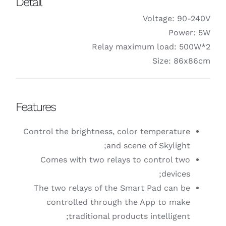
Detail
Relay max
Features
Control the brightness, col
and sce
Comes with two relays 
The two relays of the Sm
controlled through t
traditional produ