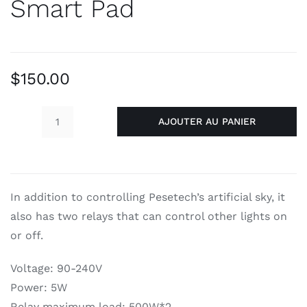
Smart Pad
$
150.00
AJOUTER AU PANIER
quantité
de
Smart
Pad
In addition to controlling Pesetech’s artificial sky, it
also has two relays that can control other lights on
or off.
Voltage: 90-240V
Power: 5W
Relay maximum load: 500W*2