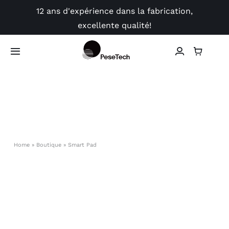
Skip
12 ans d'expérience dans la fabrication,
to
excellente qualité!
content
Toggle
Navigation
Boutique
Application
Vidéo
Home
»
Boutique
»
Smart Pad
Guides
Contact