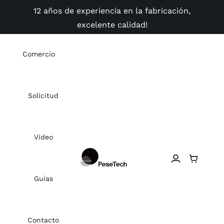
Skip
12 años de experiencia en la fabricación,
to
excelente calidad!
content
Comercio
Solicitud
Vídeo
Guías
Contacto