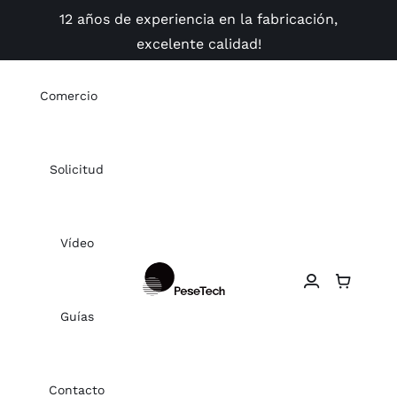
Skip
12 años de experiencia en la fabricación,
to
excelente calidad!
content
Comercio
Solicitud
Vídeo
Guías
Contacto