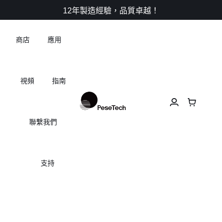
Skip
12年製造經驗，品質卓越！
to
content
商店
應用
視頻
指南
聯繫我們
支持