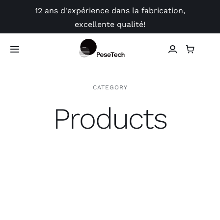
Skip
12 ans d'expérience dans la fabrication,
to
excellente qualité!
content
Toggle
Navigation
Boutique
CATEGORY
Products
Application
Vidéo
Guides
Contact