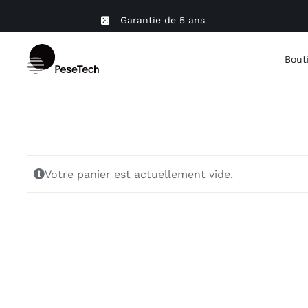
Skip
Garantie de 5 ans
to
content
Bout
Votre panier est actuellement vide.