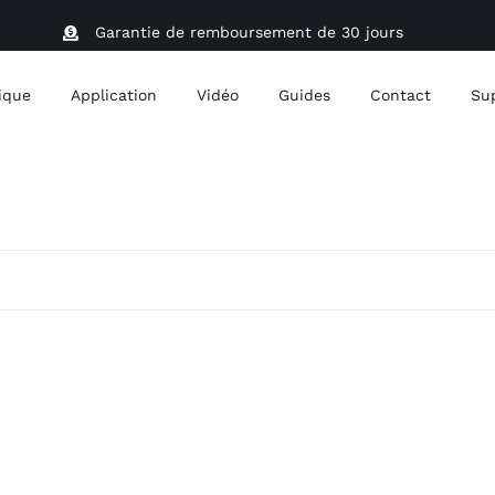
Garantie de remboursement de 30 jours
ique
Application
Vidéo
Guides
Contact
Su