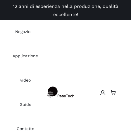
Skip
12 anni di esperienza nella produzione, qualità
to
eccellente!
content
Negozio
Applicazione
video
Guide
Contatto