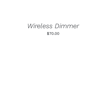
POSSONO
Supporto
ESSERE
SCELTE
NELLA
PAGINA
Wireless Dimmer
DEL
PRODOTTO
$
70.00