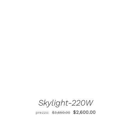
Valutato
5.00
AGGIUNGI AL CARRELLO
/
DETTAGLI
su 5
Skylight-220W
Il
Il
$
2,600.00
prezzo:
$
3,650.00
prezzo
prezzo
originale
attuale