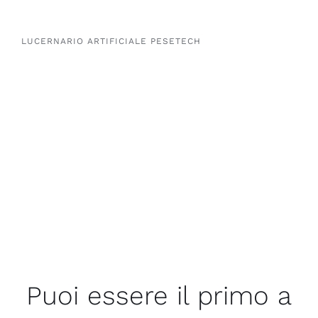
era:
è:
$3,650.00.
$2,600.00.
LUCERNARIO ARTIFICIALE PESETECH
Puoi essere il primo a