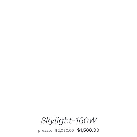
Valutato
5.00
AGGIUNGI AL CARRELLO
/
DETTAGLI
su 5
Skylight-160W
Il
Il
$
1,500.00
prezzo:
$
2,050.00