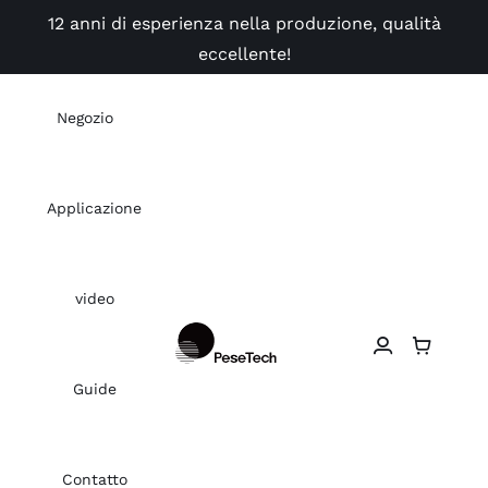
Skip
12 anni di esperienza nella produzione, qualità
to
eccellente!
content
Negozio
Applicazione
video
Guide
Contatto