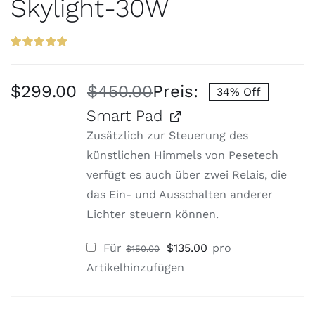
Skylight-30W
Bewertet
30
mit
5.00
von
5, basierend
$
299.00
$
450.00
Preis:
34% Off
auf
Ursprüngliche
Aktueller
Kundenbewertungen
Smart Pad
Preis
Preis
Zusätzlich zur Steuerung des
war:
ist:
künstlichen Himmels von Pesetech
$450.00
$299.00.
verfügt es auch über zwei Relais, die
das Ein- und Ausschalten anderer
Lichter steuern können.
Ursprünglicher
Aktueller
Für
$
135.00
pro
$
150.00
Preis
Preis
war:
ist:
Artikel
hinzufügen
$150.00
$135.00.