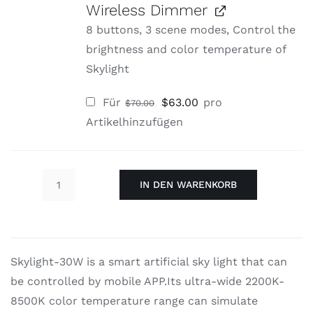
Wireless Dimmer
8 buttons, 3 scene modes, Control the
brightness and color temperature of
Skylight
Ursprünglicher
Aktueller
Für
$
63.00
pro
$
70.00
Preis
Preis
war:
ist:
Artikel
hinzufügen
$70.00
$63.00.
IN DEN WARENKORB
Skylight-
30W
Menge
Skylight-30W is a smart artificial sky light that can
be controlled by mobile APP.Its ultra-wide 2200K-
8500K color temperature range can simulate