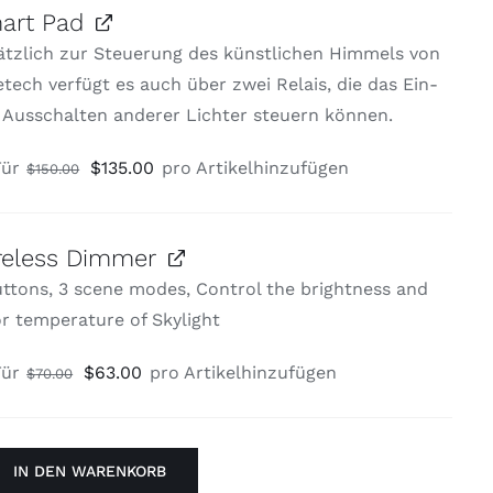
art Pad
Preis
Preis
ätzlich zur Steuerung des künstlichen Himmels von
war:
ist:
tech verfügt es auch über zwei Relais, die das Ein-
$1,080.00
$780.00.
 Ausschalten anderer Lichter steuern können.
Ursprünglicher
Aktueller
ür
$
135.00
pro Artikel
hinzufügen
$
150.00
Preis
Preis
war:
ist:
$150.00
$135.00.
reless Dimmer
ttons, 3 scene modes, Control the brightness and
r temperature of Skylight
Ursprünglicher
Aktueller
ür
$
63.00
pro Artikel
hinzufügen
$
70.00
Preis
Preis
war:
ist:
$70.00
$63.00.
IN DEN WARENKORB