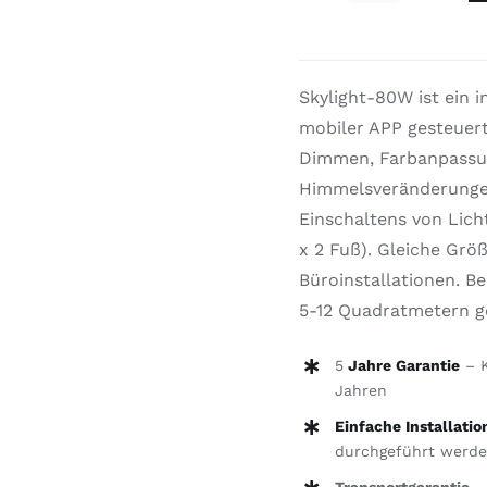
80W
Menge
Skylight-80W ist ein i
mobiler APP gesteuer
Dimmen, Farbanpassun
Himmelsveränderungen
Einschaltens von Lic
x 2 Fuß). Gleiche Grö
Büroinstallationen. Be
5-12 Quadratmetern g
5
Jahre Garantie
– K
Jahren
Einfache Installatio
durchgeführt werde
Transportgarantie
– 