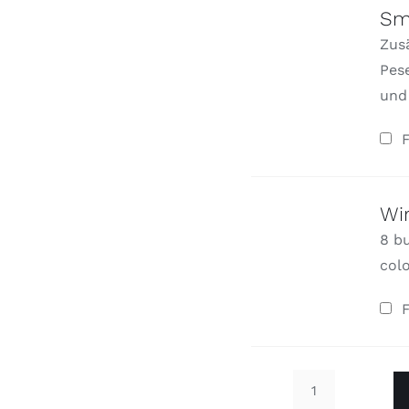
Kundenbewertungen
Sm
Zus
Pese
und
F
Wi
8 bu
colo
F
Skylight-