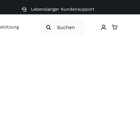
Lebenslanger Kundensupport
Search
stützung
for: