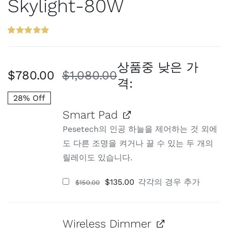
Skylight-80W
5.00
6
개의 고
객 평가를 기
준으로 5점
상품중 낮은 가
만점에
점으
$
780.00
$
1,080.00
로 평가됨
원
현
격:
래
재
28% Off
가
가
Smart Pad
Pesetech의 인공 하늘을 제어하는 것 외에
격:
격:
도 다른 조명을 켜거나 끌 수 있는 두 개의
$1
$7
릴레이도 있습니다.
원
현
$
135.00
각각
의 경우 추가
$
150.00
래
재
가
가
격:
격:
$150.00.
$135.00.
Wireless Dimmer