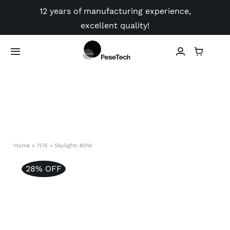
Skip
12 years of manufacturing experience,
to
excellent quality!
content
Toggle
Navigation
가게
신청
동영상
Home
»
가게
»
Skylight-80W
28% OFF
가이드
연락하다