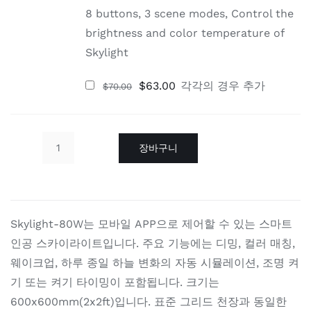
8 buttons, 3 scene modes, Control the
brightness and color temperature of
Skylight
원
현
$
63.00
각각
의 경우 추가
$
70.00
래
재
가
가
격:
격:
$70.00.
$63.00.
장바구니
Skylight-
80W
수
량
Skylight-80W는 모바일 APP으로 제어할 수 있는 스마트
인공 스카이라이트입니다. 주요 기능에는 디밍, 컬러 매칭,
웨이크업, 하루 종일 하늘 변화의 자동 시뮬레이션, 조명 켜
기 또는 켜기 타이밍이 포함됩니다. 크기는
600x600mm(2x2ft)입니다. 표준 그리드 천장과 동일한