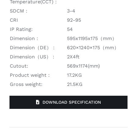
Temperature(CCT)：
SDCM：
3-4
CRI
92-95
IP Rating:
54
Dimension：
595x1195x175（mm）
Dimension（DE）：
620×1240×175（mm）
Dimension（US）：
2X4ft
Cutout:
569x1174(mm)
Product weight：
17.2KG
Gross weight:
21.5KG
DOWNLOAD SPECIFICATION