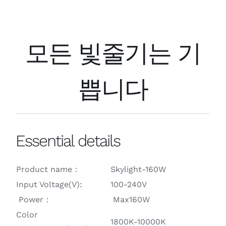
모든 빛줄기는 기
쁩니다
Essential details
Product name：
Skylight-160W
Input Voltage(V):
100-240V
Power：
Max160W
Color
1800K-10000K