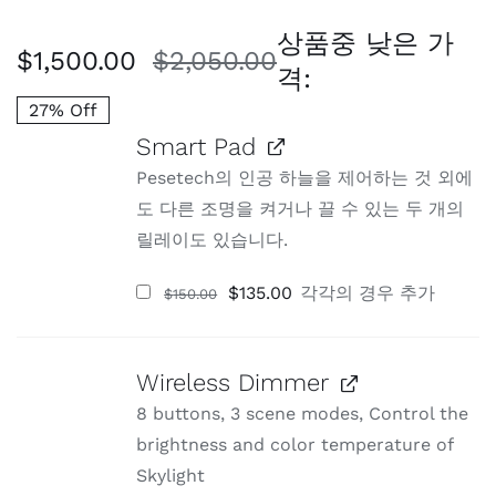
객 평가를 기
준으로 5점
상품중 낮은 가
만점에
점으
$
1,500.00
$
2,050.00
로 평가됨
원
현
격:
래
재
27% Off
가
가
Smart Pad
Pesetech의 인공 하늘을 제어하는 것 외에
격:
격:
도 다른 조명을 켜거나 끌 수 있는 두 개의
$2
$1
릴레이도 있습니다.
원
현
$
135.00
각각
의 경우 추가
$
150.00
래
재
가
가
격:
격:
$150.00.
$135.00.
Wireless Dimmer
8 buttons, 3 scene modes, Control the
brightness and color temperature of
Skylight