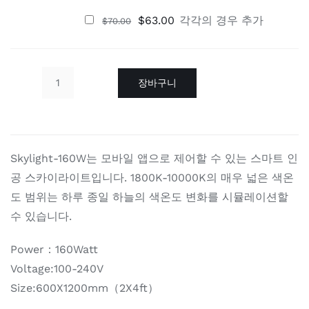
원
현
$
63.00
각각
의 경우 추가
$
70.00
래
재
가
가
격:
격:
$70.00.
$63.00.
장바구니
Skylight-
160W
수
량
Skylight-160W는 모바일 앱으로 제어할 수 있는 스마트 인
공 스카이라이트입니다. 1800K-10000K의 매우 넓은 색온
도 범위는 하루 종일 하늘의 색온도 변화를 시뮬레이션할
수 있습니다.
Power：160Watt
Voltage:100-240V
Size:600X1200mm（2X4ft）