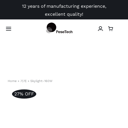
Skip
12 years of manufacturing experience,
to
excellent quality!
content
Toggle
Navigation
가게
신청
동영상
Home
»
가게
»
Skylight-160W
27% OFF
가이드
연락하다